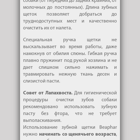
собаки (от передних до задних крайних, от
молочных до постоянных). Длина зубных
щеток позволяет добраться до
труднодоступных мест и качественно
очистить их от налета.
Специальная ручка щетки не
выскальзывает во время работы, даже
намокнув от обилия слюны. Гибкая ручка
плавно пружинит под рукой хозяина и не
дает слишком сильно нажимать и
травмировать нежную ткань десен и
слизистой пасти.
Совет от Лапахвоста.
Для гигиенической
процедуры очистки зубов собаки
рекомендовано использовать зубную
пасту без фтора, что не требует
выполаскивания.
Использование зубной щетки Beaphar
нужно
начинать со щенячьего возраста
,