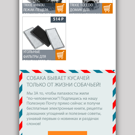
TRIXIE MINOU
TRIXIE TOLEDO
ЛЕЖАК-ПЕЩЕРА
ДОМИК ДЛЯ
ДЛЯ КОШЕК БАРС
КОШКИ, КОШАЧЬИ
514 Р
ЛАПКИ, ВЫСОТА 61
СМ, СЕРЫЙ
УГОЛЬНЫЕ
ФИЛЬТРЫ ДЛЯ
ПОИЛКИ FEED-EX
SPRING (3 ШТ.)