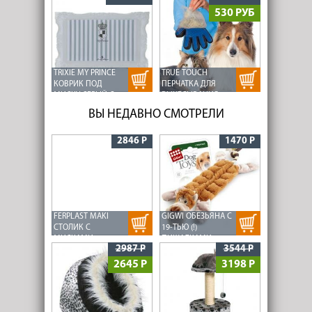
DRINKWELL AVALON
(2 ШТ.)
530 РУБ
(4 ШТ.)
TRIXIE MY PRINCE
TRUE TOUCH
КОВРИК ПОД
ПЕРЧАТКА ДЛЯ
МИСКУ СЕРЫЙ С
ВЫЧЕСЫВАНИЯ
ПОЛОСКАМИ
ШЕРСТИ
ВЫ НЕДАВНО СМОТРЕЛИ
44Х28СМ
2846 Р
1470 Р
FERPLAST MAKI
GIGWI ОБЕЗЬЯНА С
СТОЛИК С
19-ТЬЮ (!)
МИСКАМИ
ПИЩАЛКАМИ
2987 Р
3544 Р
(ДЕРЕВО/КЕРАМИКА,
1 Л)
2645 Р
3198 Р