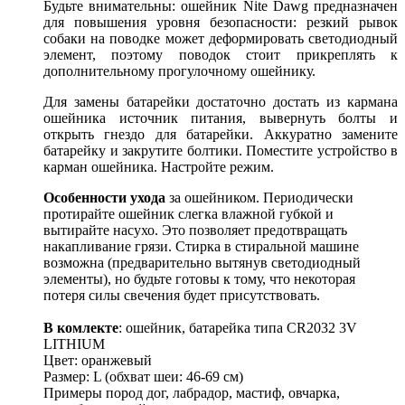
Будьте внимательны: ошейник Nite Dawg предназначен
для повышения уровня безопасности: резкий рывок
собаки на поводке может деформировать светодиодный
элемент, поэтому поводок стоит прикреплять к
дополнительному прогулочному ошейнику.
Для замены батарейки достаточно достать из кармана
ошейника источник питания, вывернуть болты и
открыть гнездо для батарейки. Аккуратно замените
батарейку и закрутите болтики. Поместите устройство в
карман ошейника. Настройте режим.
Особенности ухода
за ошейником. Периодически
протирайте ошейник слегка влажной губкой и
вытирайте насухо. Это позволяет предотвращать
накапливание грязи. Стирка в стиральной машине
возможна (предварительно вытянув светодиодный
элементы), но будьте готовы к тому, что некоторая
потеря силы свечения будет присутствовать.
В комлекте
: ошейник, батарейка типа CR2032 3V
LITHIUM
Цвет: оранжевый
Размер: L (обхват шеи: 46-69 см)
Примеры пород дог, лабрадор, мастиф, овчарка,