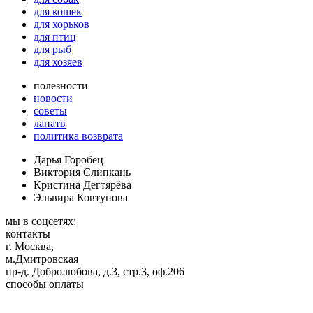
для кошек
для хорьков
для птиц
для рыб
для хозяев
полезности
новости
советы
лапатв
политика возврата
Дарья Горобец
Виктория Слипкань
Кристина Дегтярёва
Эльвира Ковтунова
мы в соцсетях:
контакты
г. Москва,
м.Дмитровская
пр-д. Добролюбова, д.3, стр.3, оф.206
способы оплаты