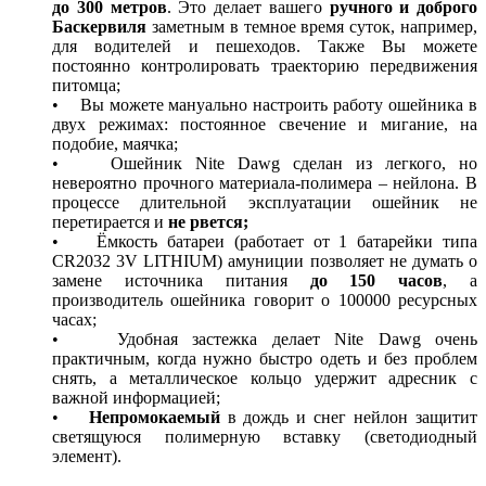
до 300 метров
. Это делает вашего
ручного и доброго
Баскервиля
заметным в темное время суток, например,
для водителей и пешеходов. Также Вы можете
постоянно контролировать траекторию передвижения
питомца;
• Вы можете мануально настроить работу ошейника в
двух режимах: постоянное свечение и мигание, на
подобие, маячка;
• Ошейник Nite Dawg сделан из легкого, но
невероятно прочного материала-полимера – нейлона. В
процессе длительной эксплуатации ошейник не
перетирается и
не рвется;
• Ёмкость батареи (работает от 1 батарейки типа
CR2032 3V LITHIUM) амуниции позволяет не думать о
замене источника питания
до 150 часов
, а
производитель ошейника говорит о 100000 ресурсных
часах;
• Удобная застежка делает Nite Dawg очень
практичным, когда нужно быстро одеть и без проблем
снять, а металлическое кольцо удержит адресник с
важной информацией;
•
Непромокаемый
в дождь и снег нейлон защитит
светящуюся полимерную вставку (светодиодный
элемент).